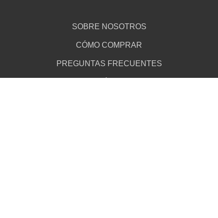
SOBRE NOSOTROS
CÓMO COMPRAR
PREGUNTAS FRECUENTES
DESCARGÁ TU WALLET
¿SOS PRODUCTOR?
PUNTOS DE VENTA
AUDITORIA
DEVOLUCIONES
TÉRMINOS Y CONDICIONES
ATENCIÓN AL CLIENTE
AVISO DE PRIVACIDAD