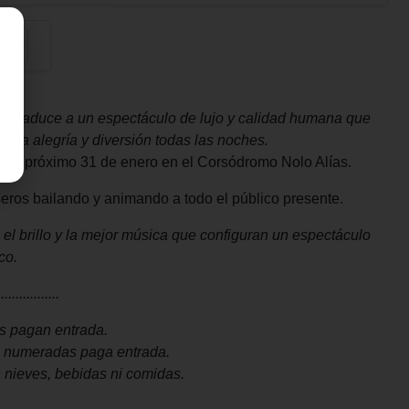
l se traduce a un espectáculo de lujo y calidad humana que
brinda alegría y diversión todas las noches.
ta el próximo 31 de enero en el Corsódromo Nolo Alías.
eros bailando y animando a todo el público presente.
 el brillo y la mejor música que configuran un espectáculo
co.
.................
s pagan entrada.
s numeradas paga entrada.
n nieves, bebidas ni comidas.