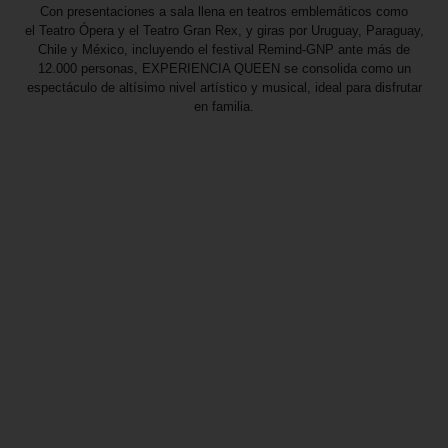
Con presentaciones a sala llena en teatros emblemáticos como
el
Teatro Ópera
y el
Teatro Gran Rex
, y giras por
Uruguay, Paraguay,
Chile
y
México,
incluyendo el festival
Remind-GNP
ante más de
12.000 personas,
EXPERIENCIA QUEEN
se consolida como un
espectáculo de altísimo nivel artístico y musical, ideal para disfrutar
en familia.