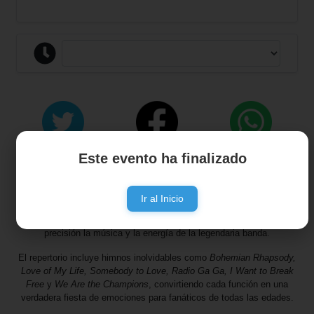
Este evento ha finalizado
EXPERIENCIA QUEEN
llega a Resistencia, al teatro Guido Miranda
con su espectacular
Greatest Hits Tour 2026
, un show que invita a
revivir los grandes éxitos de Queen en una noche única. Con una
Ir al Inicio
puesta en escena fiel a los conciertos originales, vestuarios
auténticos e instrumentos originales, el espectáculo recrea con gran
precisión la música y la energía de la legendaria banda.
El repertorio incluye himnos inolvidables como
Bohemian Rhapsody,
Love of My Life, Somebody to Love, Radio Ga Ga, I Want to Break
Free
y
We Are the Champions
, convirtiendo cada función en una
verdadera fiesta de emociones para fanáticos de todas las edades.