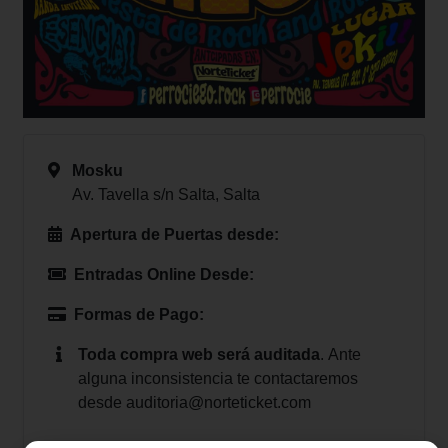
Mosku
Av. Tavella s/n Salta, Salta
Apertura de Puertas desde:
Entradas Online Desde:
Formas de Pago:
Toda compra web será auditada
.
Ante
alguna inconsistencia te contactaremos
desde
auditoria@norteticket.com