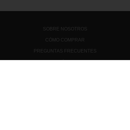
SOBRE NOSOTROS
CÓMO COMPRAR
PREGUNTAS FRECUENTES
DESCARGÁ TU WALLET
¿SOS PRODUCTOR?
PUNTOS DE VENTA
AUDITORIA
DEVOLUCIONES
TÉRMINOS Y CONDICIONES
ATENCIÓN AL CLIENTE